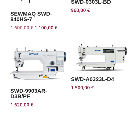
SWD-0303L-BD
960,00
€
SEWMAQ SWD-
840HS-7
El
El
1.600,00
€
1.100,00
€
precio
precio
original
actual
era:
es:
1.600,00 €.
1.100,00 €.
SWD-A0323L-D4
1.500,00
€
SWD-9903AR-
D3B/PF
1.620,00
€