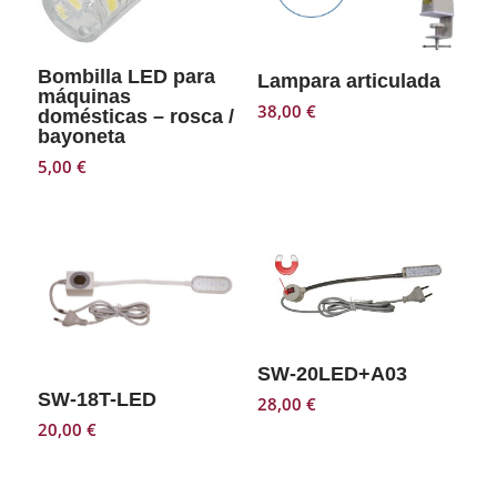
Bombilla LED para
Lampara articulada
máquinas
38,00
€
domésticas – rosca /
bayoneta
5,00
€
SW-20LED+A03
SW-18T-LED
28,00
€
20,00
€