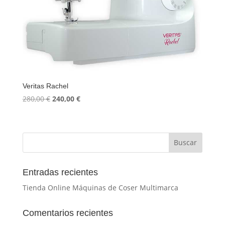
Veritas Rachel
El
El
280,00
€
240,00
€
precio
precio
original
actual
era:
es:
280,00 €.
240,00 €.
Entradas recientes
Tienda Online Máquinas de Coser Multimarca
Comentarios recientes