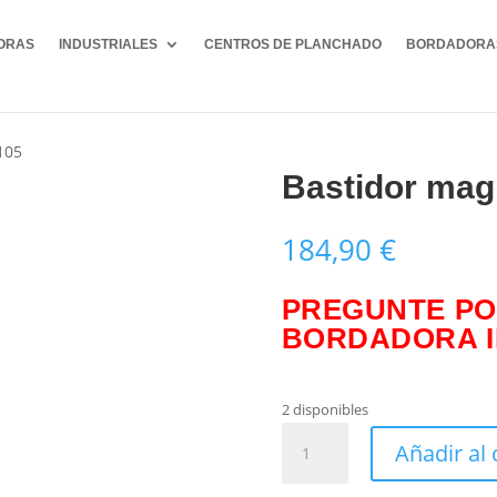
ORAS
INDUSTRIALES
CENTROS DE PLANCHADO
BORDADORA
105
Bastidor mag
184,90
€
PREGUNTE PO
BORDADORA I
2 disponibles
Bastidor
Añadir al 
magnetico
325x105