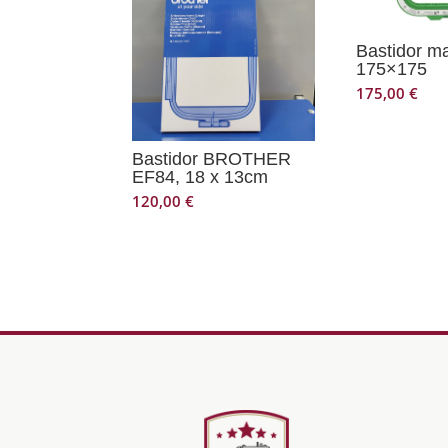
Bastidor m
175×175
175,00
€
Bastidor BROTHER
EF84, 18 x 13cm
120,00
€