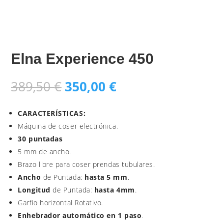
Elna Experience 450
El
El
389,50
€
350,00
€
precio
precio
original
actual
CARACTERÍSTICAS:
era:
es:
Máquina de coser electrónica.
389,50 €.
350,00 €.
30 puntadas
5 mm de ancho.
Brazo libre para coser prendas tubulares.
Ancho
de Puntada:
hasta 5 mm
.
Longitud
de Puntada:
hasta 4mm
.
Garfio horizontal Rotativo.
Enhebrador automático en 1 paso
.