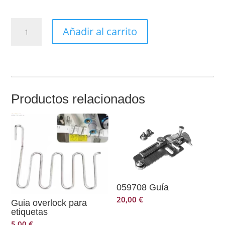
Guia
Añadir al carrito
para
cintas
cantidad
Productos relacionados
059708 Guía
20,00
€
Guia overlock para
etiquetas
5,00
€