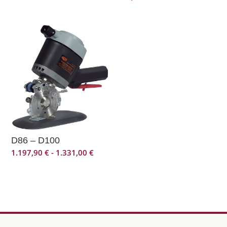
D86 – D100
Rango
1.197,90
€
-
1.331,00
€
de
precios:
desde
1.197,90 €
hasta
1.331,00 €