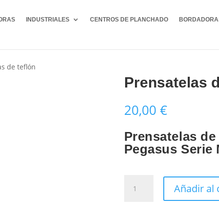
ORAS
INDUSTRIALES
CENTROS DE PLANCHADO
BORDADORA
s de teflón
Prensatelas d
20,00
€
Prensatelas de 
Pegasus
Serie 
Prensatelas
Añadir al 
de
teflón
cantidad