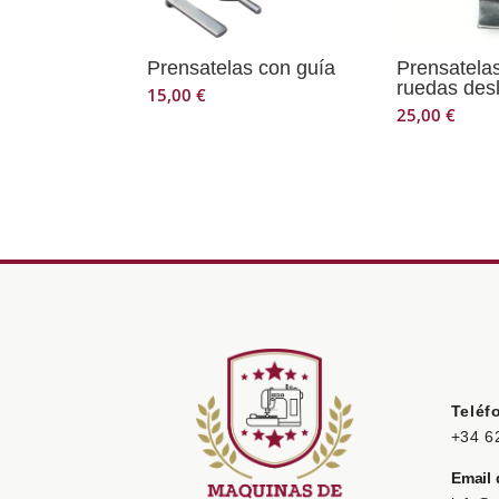
Prensatelas con guía
Prensatela
ruedas desl
15,00
€
25,00
€
Teléf
+34 6
Email 