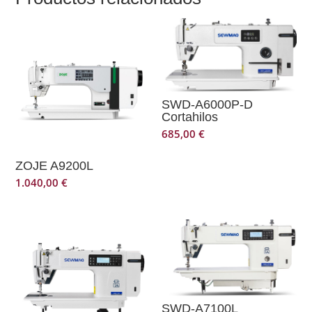
SWD-A6000P-D
Cortahilos
685,00
€
ZOJE A9200L
1.040,00
€
SWD-A7100L