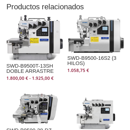
Productos relacionados
SWD-B9500-16S2 (3
HILOS)
SWD-B9500T-13SH
1.058,75
€
DOBLE ARRASTRE
Rango
1.800,00
€
-
1.925,00
€
de
precios:
desde
1.800,00 €
hasta
1.925,00 €