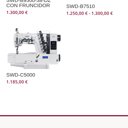
SWD-B9500-38-DZ
CON FRUNCIDOR
SWD-B7510
1.300,00
€
Rango
1.250,00
€
-
1.300,00
€
de
precios
desde
1.250,0
hasta
1.300,0
SWD-C5000
1.185,00
€