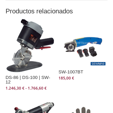
Productos relacionados
SW-1007BT
DS-86 | DS-100 | SW-
185,00
€
12
Rango
1.246,30
€
-
1.766,60
€
de
precios:
desde
1.246,30 €
hasta
1.766,60 €