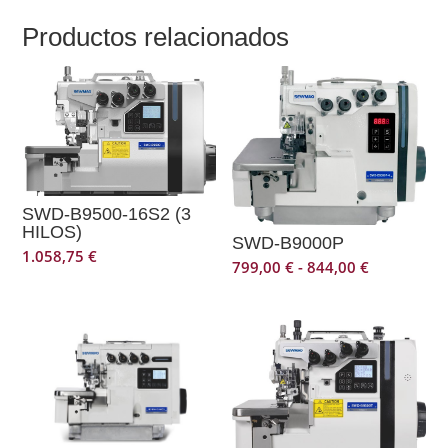
Productos relacionados
SWD-B9500-16S2 (3
HILOS)
SWD-B9000P
1.058,75
€
Rango
799,00
€
-
844,00
€
de
precios:
desde
799,00 €
hasta
844,00 €