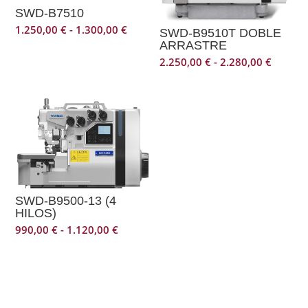
SWD-B7510
Rango
1.250,00
€
-
1.300,00
€
SWD-B9510T DOBLE
de
ARRASTRE
precios:
desde
Rango
2.250,00
€
-
2.280,00
€
1.250,00 €
de
hasta
precios
1.300,00 €
desde
2.250,0
hasta
2.280,0
SWD-B9500-13 (4
HILOS)
Rango
990,00
€
-
1.120,00
€
de
precios:
desde
990,00 €
hasta
1.120,00 €